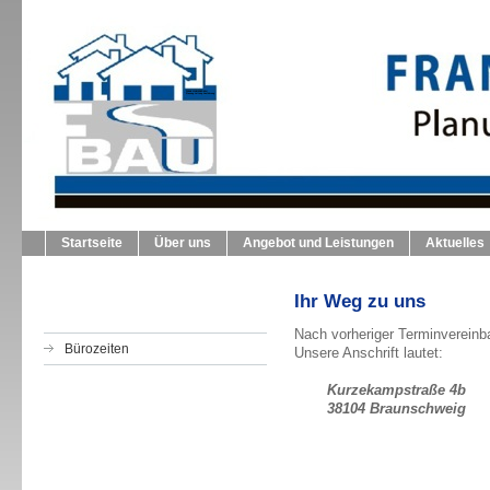
FRANK SCHMERER BAU
Planung Leitung Ausführung
Startseite
Über uns
Angebot und Leistungen
Aktuelles
Ihr Weg zu uns
Nach vorheriger Terminvereinb
Bürozeiten
Unsere Anschrift lautet:
Kurzekampstraße 4b
38104 Braunschweig