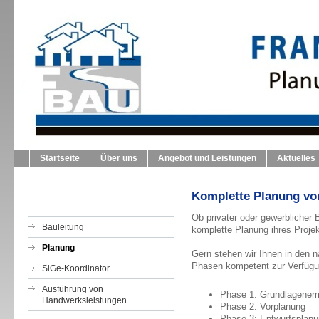
FRANK SCHMERER BAU
Planung Leitung Ausführung
Startseite
Über uns
Angebot und Leistungen
Aktuelles
Komplette Planung von
Ob privater oder gewerblicher 
Bauleitung
komplette Planung ihres Proje
Planung
Gern stehen wir Ihnen in den n
Phasen kompetent zur Verfügu
SiGe-Koordinator
Ausführung von
Phase 1: Grundlagenerm
Handwerksleistungen
Phase 2: Vorplanung
Phase 3: Entwurfsplan