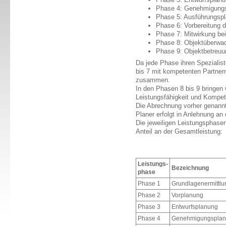
Phase 4: Genehmigung
Phase 5: Ausführungsp
Phase 6: Vorbereitung 
Phase 7: Mitwirkung bei
Phase 8: Objektüberwa
Phase 9: Objektbetreu
Da jede Phase ihren Spezialist
bis 7 mit kompetenten Partner
zusammen.
In den Phasen 8 bis 9 bringen 
Leistungsfähigkeit und Kompete
Die Abrechnung vorher genannt
Planer erfolgt in Anlehnung an
Die jeweiligen Leistungsphase
Anteil an der Gesamtleistung:
Leistungs-
Bezeichnung
phase
Phase 1
Grundlagenermittlu
Phase 2
Vorplanung
Phase 3
Entwurfsplanung
Phase 4
Genehmigungspla